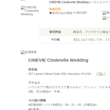
CINEVIE Cinderella Wedding
(ハワイエリア
料金目安
￥260,000
◆挙式のみの場合
挙式料金
教会式：プリママリエ教会￥1
その他
支払いはドル払いです。1ド
CINEVIE Cinderella Wedding
所在地
307 Lewers Street Suite 208, Honolulu, HI USA [
TEL
]
アクセス
ハワイオアフ島のカラカウア通りのルイ・ヴィトン・ワイキキ店裏
2階。1Fが焼肉の「牛角」
その他の情報
●営業時間 / ハワイ時間10：00～21：00（日曜定休）
●駐車場 /