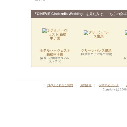
「CINEVIE Cinderella Wedding」
を見た方は、こちらの会場
ホテルハーヴェスト
グリーンパレス飛鳥
箱根甲子園
(茨城県エリア/専門式場)
(箱根・小田原エリア/レ
(
ストラン)
|
FAQよくあるご質問
|
お問合せ
|
おすすめリンク
|
Copyright (c) 2009