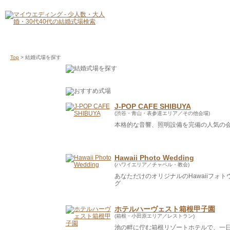
Top
> 結婚式場を探す
J-POP CAFE SHIBUYA
(渋谷・青山・表参道エリア／その他会場)
本格的な音響、照明設備を完備の人気の
Hawaii Photo Wedding
(ハワイエリア／チャペル・教会)
あなただけのオリジナルのHawaiiフォト
グ
ホテルハーヴェスト箱根甲子園
(箱根・小田原エリア／レストラン)
池の畔に佇む箱根リゾートホテルで、一