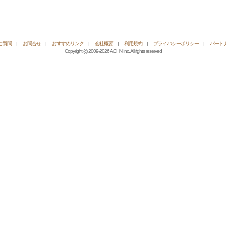
ご質問
|
お問合せ
|
おすすめリンク
|
会社概要
|
利用規約
|
プライバシーポリシー
|
パート
Copyright (c) 2009-2026 ACHN Inc. All rights reserved