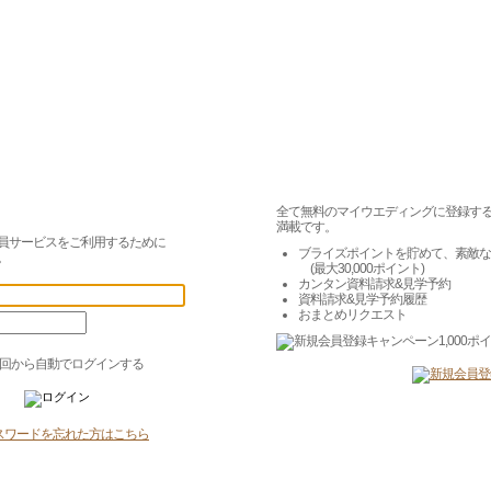
全て無料のマイウエディングに登録す
満載です。
員サービスをご利用するために
ブライズポイントを貯めて、素敵な
。
(最大30,000ポイント)
カンタン資料請求&見学予約
資料請求&見学予約履歴
おまとめリクエスト
回から自動でログインする
スワードを忘れた方はこちら