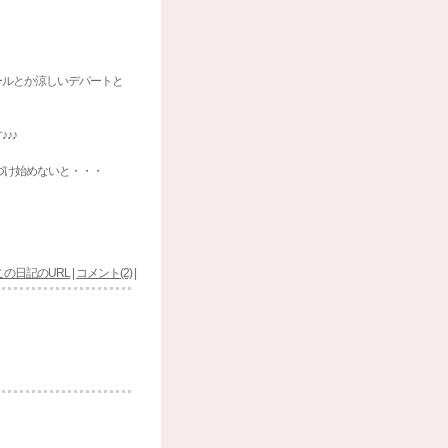
ールとか涼しいデパートと
♪♪
づけ始めないと・・・
この日記のURL
|
コメント(2)
|