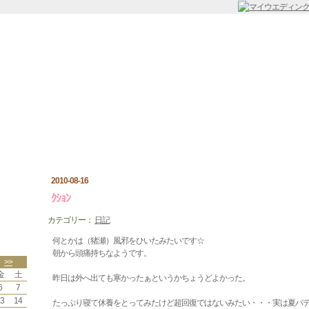
レス飛鳥日記
2010-08-16
ｸｼｮﾝ
カテゴリー：
日記
何とかは（猪瀬）風邪をひいたみたいです☆
朝から頭痛持ちなようです。
>>
金
土
昨日は外へ出ても寒かったぁというかちょうどよかった。
6
7
3
14
たっぷり寝て休養をとってみたけど超回復ではないみたい・・・実は夏バ