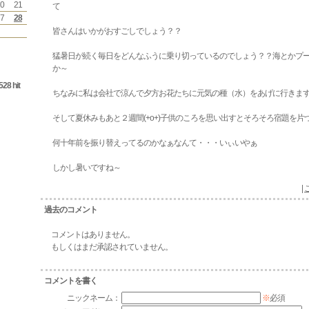
0
21
て
7
28
皆さんはいかがおすごしでしょう？？
猛暑日が続く毎日をどんなふうに乗り切っているのでしょう？？海とかプ
か～
528 hit
ちなみに私は会社で涼んで夕方お花たちに元気の種（水）をあげに行きます♪
そして夏休みもあと２週間(+o+)子供のころを思い出すとそろそろ宿題を片
何十年前を振り替えってるのかなぁなんて・・・いぃいやぁ
しかし暑いですね～
|
過去のコメント
コメントはありません。
もしくはまだ承認されていません。
コメントを書く
ニックネーム：
※
必須