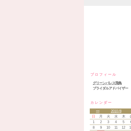
グリーンパ
プロフィール
グリーンパレス飛鳥
ブライダルアドバイザー
カレンダー
<<
2010 / 8
日
月
火
水
木
1
2
3
4
5
8
9
10
11
12
1