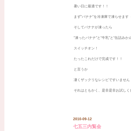
暑い日に最適です！！
まず“バナナ”を冷凍庫で凍らせます
そしてバナナが凍ったら
“凍ったバナナ”と“牛乳”と“缶詰み
スイッチオン！
たったこれだけで完成です！！
と言うか
凄くザックリなレシピですいません
それはともかく、是非是非お試しく
2010-09-12
七五三内覧会