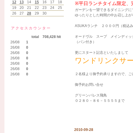
12
13
14
15
16
17
18
※平日ランチタイム限定、
19
20
21
22
23
24
25
ガーデンを一望できるダイニングに
26
27
28
29
30
ゆったりとした時間の中お召し上が
ASUKAランチ ２０００円（税込
アクセスカウンター
オードヴル スープ メインディッ
total 708,428 hit
（パン付き）
26/08
1
26/08
0
更にスタート記念といたしまして
26/08
0
26/08
0
ワンドリンクサ
26/08
0
26/08
0
２名様より御予約承りますので、ご
26/08
0
御予約お問い合せ
グリーンパレス飛鳥
０２８０－８６－５５５５まで
2010-09-28