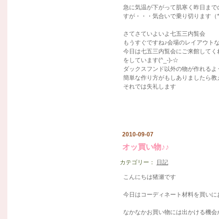
急に気温が下がって肌寒く昨日まで
すが・・・気合いで乗り切ります（*^
さてさていよいよ七五三内覧会
もうすぐですね♪会場のレイアウト
今日は七五三内覧会にご来館してく
をしています(^_-)-☆
ダックスフンド以外の物が作れるよ
簡単な作り方がもしありましたら教
それでは失礼します
2010-09-07
オッ買い物♪♪
カテゴリー：
日記
こんにちは猪瀬です
今日はコーディネート材料を買いにお
なかなかお買い物には出かける機会