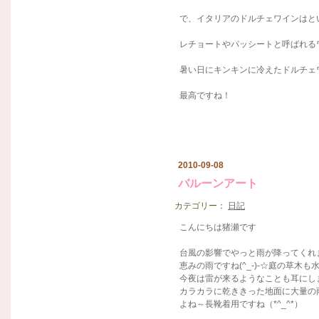
で、イタリアのドルチェワインはと
レチョートやパッシートと呼ばれる
暑い日にキンキンに冷えたドルチェ
最高ですね！
2010-09-08
バルーンアート
カテゴリー：
日記
こんにちは猪瀬です
台風の影響でやっと雨が降ってくれま
恵みの雨ですね(^_-)-☆庭の草木
今夜は雷が来るようなことも耳にし
カラカラに乾ききった地面に大量の
よね～長靴着用ですね（*^_^*）