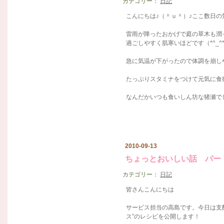
カテゴリー：
日記
こんにちは♪（＾ｕ＾）♪ここ数日
雷雨が降ったおかげで庭の草木も潤
過ごしやすく肌寒いほどです（*^_^
急に気温が下がったので体調を崩し
たっぷりスタミナをつけて元気に食欲の
なんだかいつも食いしん坊な猪瀬でした
2010-09-13
ちょっとおいしい話 パー
カテゴリー：
日記
皆さんこんにちは
サービス担当の高島です。今日は支
ス”のレシピを公開します！