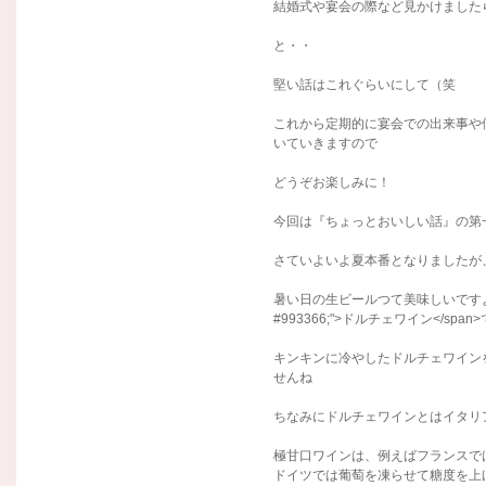
結婚式や宴会の際など見かけました
と・・
堅い話はこれぐらいにして（笑
これから定期的に宴会での出来事や
いていきますので
どうぞお楽しみに！
今回は『ちょっとおいしい話』の第
さていよいよ夏本番となりましたが
暑い日の生ビールつて美味しいですよね！で
#993366;">ドルチェワイン</span
キンキンに冷やしたドルチェワイン
せんね
ちなみにドルチェワインとはイタリ
極甘口ワインは、例えばフランスで
ドイツでは葡萄を凍らせて糖度を上