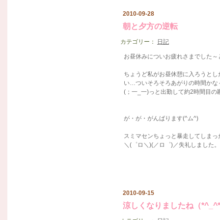
2010-09-28
朝と夕方の逆転
カテゴリー：
日記
お昼休みについお疲れさまでした～
ちょうど私がお昼休憩に入ろうとし
い…ついそろそろあがりの時間かな
(；一_一)っと出勤して約2時間目の勘
が・が・がんばります(^ム^)
スミマセンちょっと暴走してしまっ
＼(゜ロ＼)(／ロ゜)／失礼しました。
2010-09-15
涼しくなりましたね（*^_^