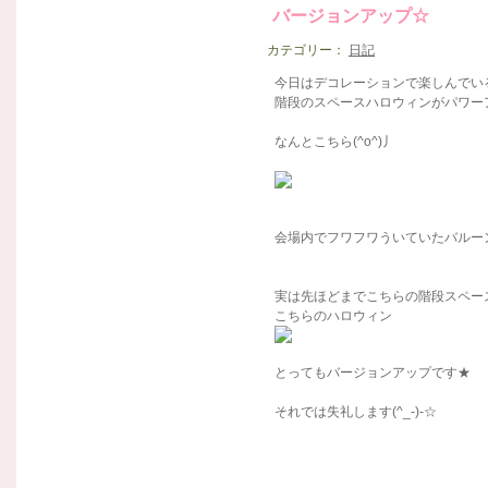
バージョンアップ☆
カテゴリー：
日記
今日はデコレーションで楽しんでい
階段のスペースハロウィンがパワーア
なんとこちら(^o^)丿
会場内でフワフワういていたバルー
実は先ほどまでこちらの階段スペー
こちらのハロウィン
とってもバージョンアップです★
それでは失礼します(^_-)-☆