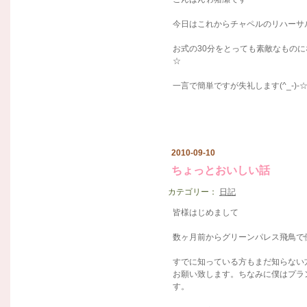
今日はこれからチャペルのリハーサ
お式の30分をとっても素敵なものにな
☆
一言で簡単ですが失礼します(^_-)-
2010-09-10
ちょっとおいしい話
カテゴリー：
日記
皆様はじめまして
数ヶ月前からグリーンパレス飛鳥で
すでに知っている方もまだ知らない
お願い致します。ちなみに僕はプラ
す。