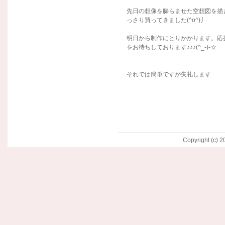
先日の想像を膨らませた空想図を描
っさり買ってきました(^o^)丿
明日から制作にとりかかります。応
をお待ちしております♪♪♪(^_-)-☆
それでは簡単ですが失礼します
Copyright (c) 2