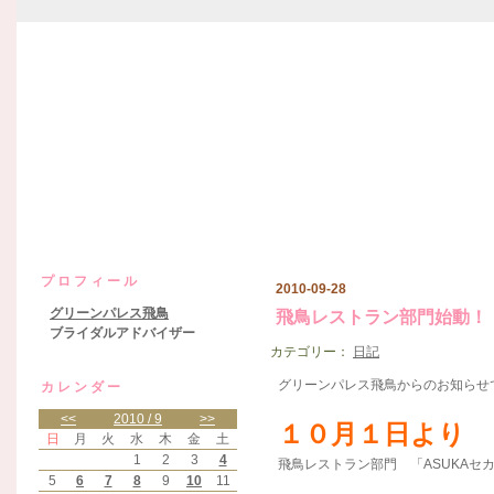
グリーンパレス飛鳥日記
プロフィール
2010-09-28
グリーンパレス飛鳥
飛鳥レストラン部門始動！
ブライダルアドバイザー
カテゴリー：
日記
グリーンパレス飛鳥からのお知らせ
カレンダー
<<
2010 / 9
>>
１０月１日より
日
月
火
水
木
金
土
1
2
3
4
飛鳥レストラン部門 「ASUKAセ
5
6
7
8
9
10
11