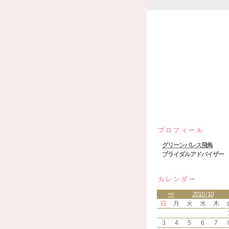
グリーンパ
プロフィール
グリーンパレス飛鳥
ブライダルアドバイザー
カレンダー
<<
2010 / 10
日
月
火
水
木
3
4
5
6
7