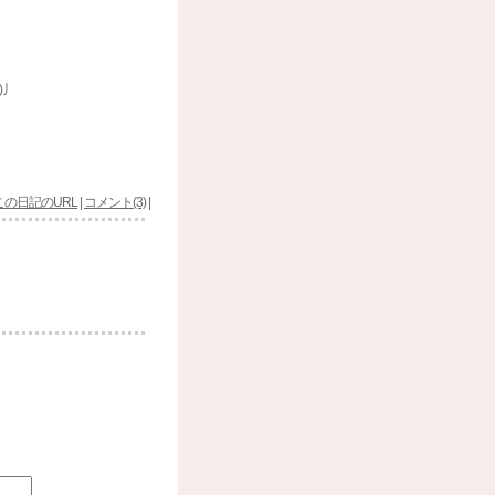
)丿
この日記のURL
|
コメント(3)
|