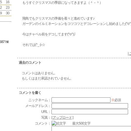
5
16
もうすぐクリスマスの季節になってきますよ（＾－＾）
2
23
9
30
飛鳥でもクリスマスの準備を着々と進めています♪
ガーデンのイルミネーションをコツコツとデコレーションし始めました(^o^
今はチャペル前をデコしてます(^o^)丿
587 hit
それでは(^_-)-☆
|
過去のコメント
コメントはありません。
もしくはまだ承認されていません。
コメントを書く
ニックネーム：
※
必須
メールアドレス：
URL：
写真：
[
アップロード
]
コメント：
最大500文字