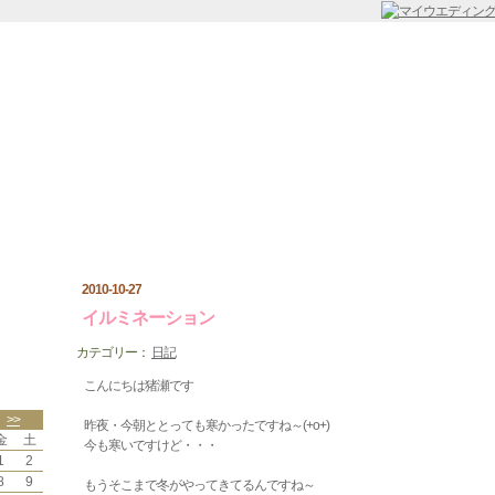
レス飛鳥日記
2010-10-27
イルミネーション
カテゴリー：
日記
こんにちは猪瀬です
>>
昨夜・今朝ととっても寒かったですね～(+o+)
金
土
今も寒いですけど・・・
1
2
8
9
もうそこまで冬がやってきてるんですね～