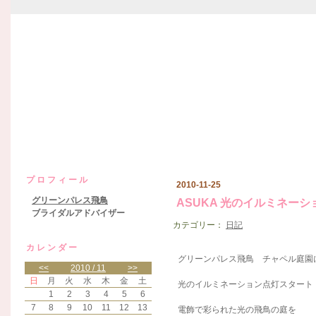
グリーンパレス飛鳥日記
プロフィール
2010-11-25
グリーンパレス飛鳥
ASUKA 光のイルミネー
ブライダルアドバイザー
カテゴリー：
日記
カレンダー
グリーンパレス飛鳥 チャペル庭園
<<
2010 / 11
>>
日
月
火
水
木
金
土
光のイルミネーション点灯スタート
1
2
3
4
5
6
7
8
9
10
11
12
13
電飾で彩られた光の飛鳥の庭を