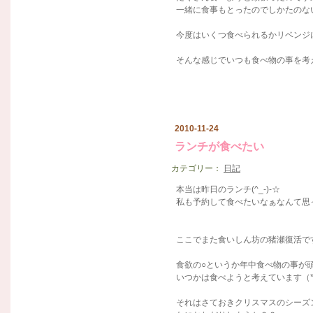
一緒に食事もとったのでしかたのな
今度はいくつ食べられるかリベンジ
そんな感じでいつも食べ物の事を考
2010-11-24
ランチが食べたい
カテゴリー：
日記
本当は昨日のランチ(^_-)-☆
私も予約して食べたいなぁなんて思
ここでまた食いしん坊の猪瀬復活です(
食欲の○というか年中食べ物の事が
いつかは食べようと考えています（*^
それはさておきクリスマスのシーズ