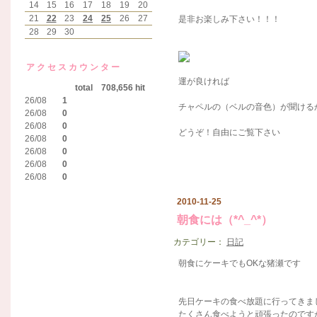
14
15
16
17
18
19
20
21
22
23
24
25
26
27
是非お楽しみ下さい！！！
28
29
30
アクセスカウンター
運が良ければ
total 708,656 hit
26/08
1
チャペルの（ベルの音色）が聞ける
26/08
0
26/08
0
どうぞ！自由にご覧下さい
26/08
0
26/08
0
26/08
0
26/08
0
2010-11-25
朝食には（*^_^*）
カテゴリー：
日記
朝食にケーキでもOKな猪瀬です
先日ケーキの食べ放題に行ってきまし
たくさん食べようと頑張ったのです