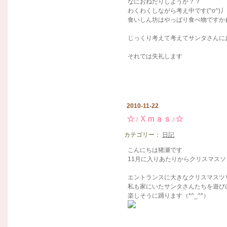
なにおねだりしようか？？
わくわくしながら考え中です(^o^)丿
食いしん坊はやっぱり食べ物ですかね
じっくり考えて考えてサンタさんにお手
それでは失礼します
2010-11-22
☆♪Ｘｍａｓ♪☆
カテゴリー：
日記
こんにちは猪瀬です
11月に入りあたりからクリスマスソン
エントランスに大きなクリスマスツリー
私も家にいたサンタさんたちを遊び
楽しそうに踊ります（*^_^*）