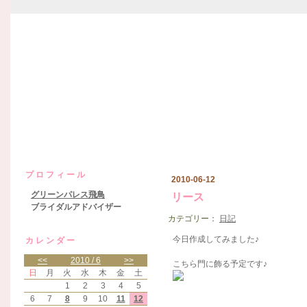
グリーンパレス飛鳥日記
プロフィール
2010-06-12
グリーンパレス飛鳥
リース
ブライダルアドバイザー
カテゴリー：
日記
今日作成してみました♪
カレンダー
<<
2010 / 6
>>
こちら門に飾る予定です♪
日
月
火
水
木
金
土
1
2
3
4
5
6
7
8
9
10
11
12