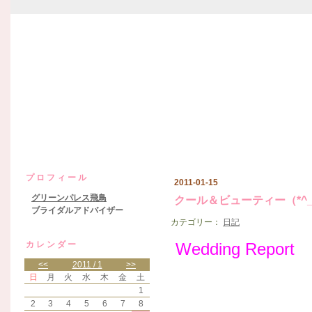
グリーンパレス飛鳥日記
プロフィール
2011-01-15
グリーンパレス飛鳥
クール＆ビューティー（*^_
ブライダルアドバイザー
カテゴリー：
日記
カレンダー
Wedding Report
<<
2011 / 1
>>
日
月
火
水
木
金
土
1
2
3
4
5
6
7
8