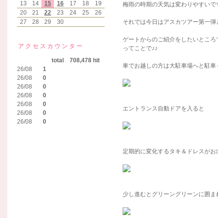
13
14
15
16
17
18
19
梅雨の時期の天気は変わりやすいで
20
21
22
23
24
25
26
27
28
29
30
それでは今日はアスカツアー第一弾
ゲートからのご紹介をしたいところ
アクセスカウンター
ってことで♪♪
total 708,478 hit
車でお越しの方は大駐車場へと駐車
26/08
1
26/08
0
26/08
0
26/08
0
26/08
0
エントランス自動ドアを入ると
26/08
0
26/08
0
定期的に変化するタキ＆ドレスがお出
少し進むとグリーングリーンに囲ま