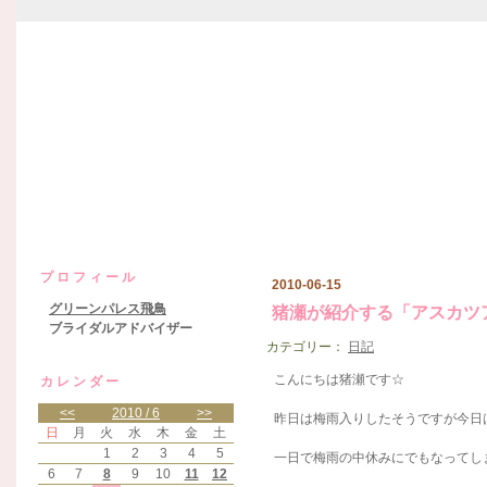
グリーンパレス飛鳥日記
プロフィール
2010-06-15
グリーンパレス飛鳥
猪瀬が紹介する「アスカツ
ブライダルアドバイザー
カテゴリー：
日記
こんにちは猪瀬です☆
カレンダー
<<
2010 / 6
>>
昨日は梅雨入りしたそうですが今日
日
月
火
水
木
金
土
1
2
3
4
5
一日で梅雨の中休みにでもなってし
6
7
8
9
10
11
12