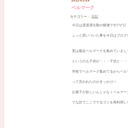
2011-01-29
ベルマーク
カテゴリー：
日記
今日は遅遅遅出勤の猪瀬です(^o^)丿
ふっと思いついた事を今日はブログ
実は最近ベルマークを集めていまし
というのも子供が・・・子供と・・
学校でベルマーク集めてるからベル
って言われたのがきっかけ↑↑
お菓子が欲しいんじゃなくベルマー
てな訳でここででるゴミを再利用しち