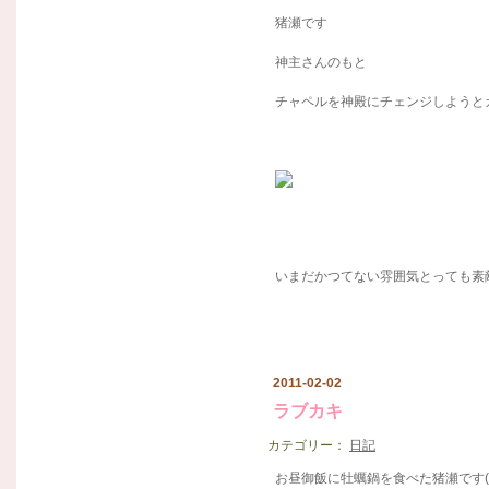
猪瀬です
神主さんのもと
チャペルを神殿にチェンジしようとカン
いまだかつてない雰囲気とっても素敵な
2011-02-02
ラブカキ
カテゴリー：
日記
お昼御飯に牡蠣鍋を食べた猪瀬です(^