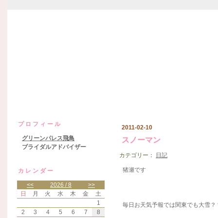
グリーンパレス飛鳥日記
プロフィール
2011-02-10
グリーンパレス飛鳥
スノーマン
ブライダルアドバイザー
カテゴリー：
日記
猪瀬です
カレンダー
<<
2026 / 8
>>
日
月
火
水
木
金
土
1
毎日お天気予報では関東でも大雪？？
2
3
4
5
6
7
8