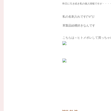
昨日に引き続き私の個人情報ですが・・・
私の名刺入れです(^o^)丿
革製品結構好きなんです
こちらは～ヒトメボレして買っちゃ