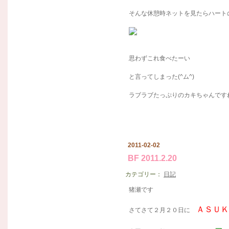
そんな休憩時ネットを見たらハート
思わずこれ食べたーい
と言ってしまった(^ム^)
ラブラブたっぷりのカキちゃんです
2011-02-02
BF 2011.2.20
カテゴリー：
日記
猪瀬です
ＡＳＵ
さてさて２月２０日に