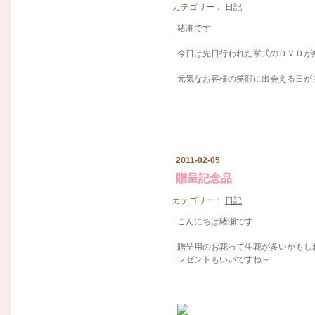
カテゴリー：
日記
猪瀬です
今日は先日行われた挙式のＤＶＤが納品
元気なお客様の笑顔に出会える日がとて
2011-02-05
贈呈記念品
カテゴリー：
日記
こんにちは猪瀬です
贈呈用のお花って生花が多いかもし
レゼントもいいですね～