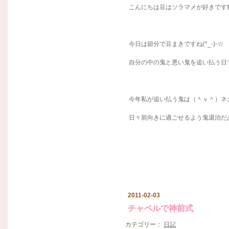
こんにちは豆はソラマメが好きです
今日は節分で豆まきですね(^_-)-☆
自分の中の鬼と悪い鬼を追い払う日
今年私が追い払う鬼は（＾ｖ＾）ネ
日々前向きに過ごせるよう鬼退治だ
2011-02-03
チャペルで神前式
カテゴリー：
日記