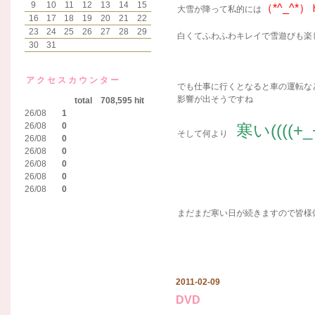
9
10
11
12
13
14
15
（*^_^*
大雪が降って私的には
16
17
18
19
20
21
22
23
24
25
26
27
28
29
白くてふわふわキレイで雪遊びも楽し
30
31
アクセスカウンター
でも仕事に行くとなると車の運転な
影響が出そうですね
total 708,595 hit
26/08
1
26/08
0
寒い((((+_+)
そして何より
26/08
0
26/08
0
26/08
0
26/08
0
26/08
0
まだまだ寒い日が続きますので皆様
2011-02-09
DVD