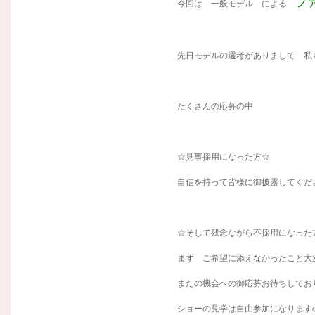
フ
今回は 一般モデル による
先日モデルの選考がありまして 私
たくさんの応募の中
☆見事採用になった方☆
自信を持って皆様に御披露してくださ
☆そして残念ながら不採用になった
まず ご希望に添えなかったこと大
またの機会への御応募お待ちしておりま
ショーの見学は自由参加になります