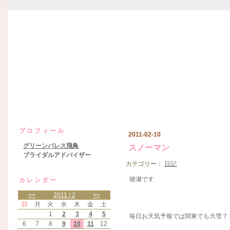
グリーンパレス飛鳥日記
プロフィール
2011-02-10
グリーンパレス飛鳥
スノーマン
ブライダルアドバイザー
カテゴリー：
日記
猪瀬です
カレンダー
<<
2011 / 2
>>
日
月
火
水
木
金
土
1
2
3
4
5
毎日お天気予報では関東でも大雪？？
6
7
8
9
10
11
12