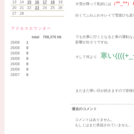
13
14
15
16
17
18
19
（*^_^*
大雪が降って私的には
20
21
22
23
24
25
26
27
28
白くてふわふわキレイで雪遊びも楽し
アクセスカウンター
でも仕事に行くとなると車の運転な
total 708,370 hit
影響が出そうですね
26/08
1
26/08
0
26/08
0
寒い((((+_+)
そして何より
26/08
0
26/08
0
26/08
0
26/07
0
まだまだ寒い日が続きますので皆様
過去のコメント
コメントはありません。
もしくはまだ承認されていません。