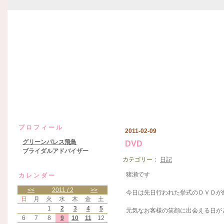
グリーンパレス飛鳥日記
プロフィール
2011-02-09
グリーンパレス飛鳥
DVD
ブライダルアドバイザー
カテゴリー：
日記
猪瀬です
カレンダー
<<
2011 / 2
>>
今日は先日行われた挙式のＤＶＤが納品
日
月
火
水
木
金
土
1
2
3
4
5
元気なお客様の笑顔に出会える日がとて
6
7
8
9
10
11
12